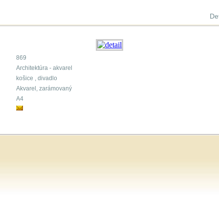
Det
869
Architektúra - akvarel
košice , divadlo
Akvarel, zarámovaný
A4